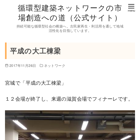
コ
循環型建築ネットワークの市
ン
場創造への道（公式サイト）
テ
持続可能な循環型社会の構築へ。古民家再生・利活用を通して地域
ン
活性化を目指しています。
ツ
へ
平成の大工棟梁
移
動
2017年11月26日
ネットワーク
宮城で「平成の大工棟梁」
１２会場が終了し、来週の滋賀会場でフィナーレです。