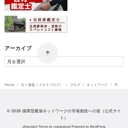
アーカイブ
ア
ー
カ
イ
Home
日々邁進（３６５ブログ）
ブログ
ネットワーク
平成の大工棟梁
ブ
© 2026
循環型建築ネットワークの市場創造への道（公式サイ
ト）
yStandard Theme
by
yosiakatsuki
Powered by
WordPress