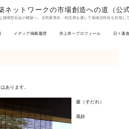
築ネットワークの市場創造への道（公
な循環型社会の構築へ。古民家再生・利活用を通して地域活性化を目指し
頼
メディア掲載履歴
井上幸一プロフィール
日々邁
にはあります。
簾（すだれ）
風鈴