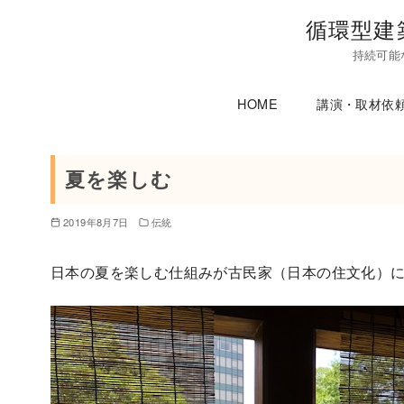
コ
循環型建
ン
持続可能
テ
ン
HOME
講演・取材依
ツ
へ
移
夏を楽しむ
動
2019年8月7日
伝統
日本の夏を楽しむ仕組みが古民家（日本の住文化）