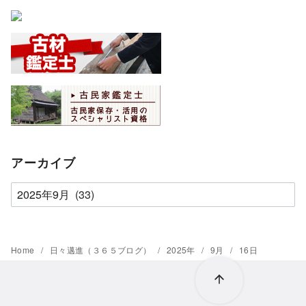
アーカイブ
ア
ー
カ
イ
Home
日々邁進（３６５ブログ）
2025年
9月
16日
ブ