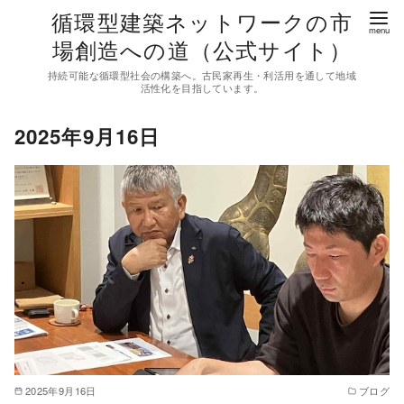
コ
循環型建築ネットワークの市
ン
場創造への道（公式サイト）
テ
持続可能な循環型社会の構築へ。古民家再生・利活用を通して地域
ン
活性化を目指しています。
ツ
2025年9月16日
へ
移
動
2025年9月16日
ブログ